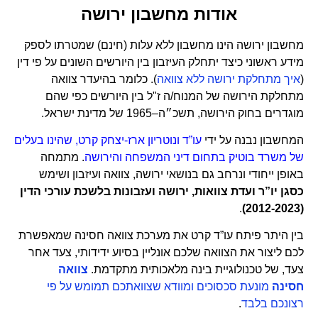
אודות מחשבון ירושה
מחשבון ירושה הינו
מחשבון ללא עלות (חינם) שמטרתו לספק
מידע ראשוני כיצד יתחלק העיזבון
בין היורשים השונים על פי דין
(
איך מתחלקת ירושה ללא צוואה
). כלומר בהיעדר צוואה
מתחלקת הירושה של המנוח/ה ז"ל בין היורשים כפי שהם
מוגדרים
בחוק הירושה, תשכ״ה–1965
של מדינת ישראל.
המחשבון נבנה על ידי
עו”ד ונוטריון ארז-יצחק קרט, שהינו בעלים
של משרד בוטיק בתחום דיני המשפחה והירושה
.
מתמחה
באופן ייחודי ונרחב גם בנושאי ירושה, צוואה ועיזבון ושימש
כסגן יו”ר ועדת צוואות, ירושה ועזבונות
בלשכת עורכי הדין
.
(2012-2023)
בין היתר פיתח עו”ד קרט את מערכת צוואה חסינה שמאפשרת
לכם ליצור את הצוואה שלכם אונליין בסיוע ידידותי, צעד אחר
צעד, של טכנולוגיית בינה מלאכותית מתקדמת.
צוואה
חסינה
מונעת סכסוכים ומוודא שצוואתכם תמומש על פי
רצונכם בלבד
.