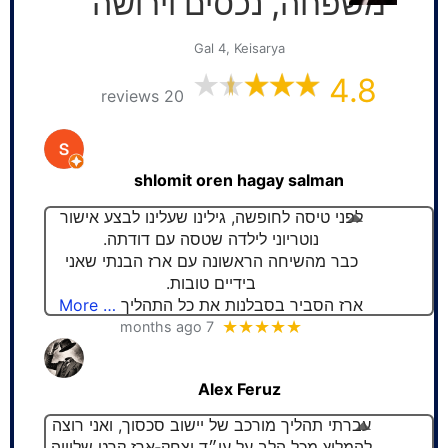
משפחה, נכסים וירושה
Gal 4, Keisarya
4.8
20 reviews
shlomit oren hagay salman
לפני טיסה לחופשה, גילינו שעלינו לבצע אישור
נוטריוני לילדה שטסה עם דודתה.
כבר מהשיחה הראשונה עם ארז הבנתי שאני
בידיים טובות.
ארז הסביר בסבלנות את כל התהליך
… More
★★★★★
7 months ago
Alex Feruz
עברתי תהליך מורכב של יישוב סכסוך, ואני רוצה
להמליץ מכל הלב על עו״ד יצחק‑ארז קרט שליווה