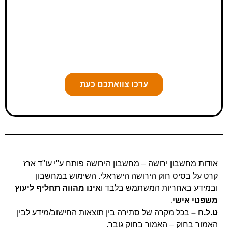
צוואה משפטית תקפה שמונעת
סכסוכים ומוודא שצוואתכם
תמומש על פי רצונכם בלבד
ערכו צוואתכם כעת
AI-POWERED
אודות מחשבון ירושה –
מחשבון הירושה
פותח ע"י עו"ד ארז
קרט על בסיס
חוק הירושה הישראלי
. השימוש במחשבון
ובמידע באחריות המשתמש בלבד ו
אינו מהווה תחליף ליעוץ
משפטי אישי
.
ט.ל.ח –
בכל מקרה של סתירה בין תוצאות החישוב/מידע לבין
האמור בחוק – האמור בחוק גובר
.