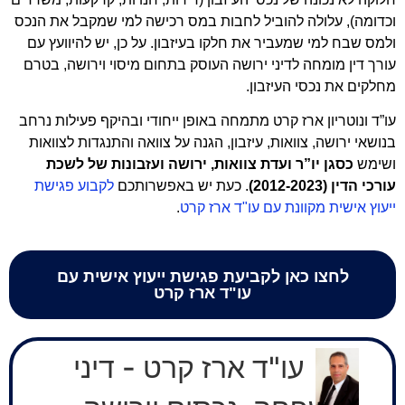
וכדומה), עלולה להוביל לחבות במס רכישה למי שמקבל את הנכס
ולמס שבח למי שמעביר את חלקו בעיזבון. על כן, יש להיוועץ עם
עורך דין מומחה לדיני ירושה העוסק בתחום מיסוי וירושה, בטרם
מחלקים את נכסי העיזבון.
עו”ד ונוטריון ארז קרט
מתמחה באופן ייחודי ובהיקף פעילות נרחב
בנושאי ירושה,
צוואות
, עיזבון, הגנה על צוואה והתנגדות לצוואות
ושימש
כסגן יו”ר
ועדת צוואות, ירושה ועזבונות של לשכת
עורכי הדין (2012-2023)
.
כעת יש באפשרותכם
לקבוע פגישת
ייעוץ אישית מקוונת עם עו"ד ארז קרט
.
לחצו כאן לקביעת פגישת ייעוץ אישית עם
עו"ד ארז קרט
עו"ד ארז קרט - דיני