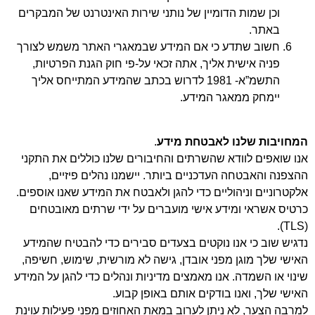
וכן שמות הדומיין של נותני שירות האינטרנט של המבקרים
באתר.
חשוב שתדע כי אם המידע שבמאגרי האתר משמש לצורך
פניה אישית אליך, אתה זכאי על-פי
חוק הגנת הפרטיות,
התשמ”א- 1981
לדרוש בכתב שהמידע המתייחס אליך
יימחק ממאגר המידע.
המחויבות שלנו לאבטחת מידע
.
אנו שואפים לוודא שהשרתים והחיבורים שלנו כוללים את התקני
ההצפנה והאבטחה העדכניים ביותר. יישמנו נהלים פיזיים,
אלקטרוניים וניהוליים כדי להגן ולאבטח את המידע שאנו אוספים.
כרטיס אשראי ומידע אישי מועברים על ידי
שרתים מאובטחים
.
(TLS)
נדגיש שוב כי אנו נוקטים בצעדים סבירים כדי להבטיח שהמידע
האישי שלך מוגן מפני אובדן, גישה לא מורשית, שימוש, חשיפה,
שינוי או השמדה. אנו מאמצים מדיניות ונהלים כדי להגן על המידע
האישי שלך, ואנו בודקים אותם באופן קבוע.
למרבה הצער, לא ניתן לערוב במאת האחוזים מפני פעילות עוינת