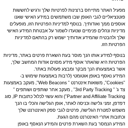
מפעיל האתר מתייחס ברצינות לפרטיות שלך ורגיש לחששות
פוטנציאליים לגבי האופן שבו משתמשים במידע האישי שאנו
אוספים ממך ואודותיך. בנוסף למדיניות הפרטיות הזו, מופעלים
מדיניות ונהלים פנימיים שנועדו לשמור על אבטחת המידע האישי
שלך ולהבטיח שהמידע אודותיך ישמש רק בהתאם למדיניות
הפרטיות הזו.
בנוסף למידע אותו הנך מוסר בעת השארת פרטים באתר, מדיניות
הפרטיות היא שהאתר אוסף מידע מסוים אודות המחשב שלך,
אשר באמצעותו הנך מבקר ומבצע פעולות באתר.
המידע נאסף באופן אוטומטי (לרבות באמצעות שימוש ב-
"
Cookies
", משואות אינטרנט "
Web Beacon
s", מעקב באמצעות
צד ג' "
3rd Party Tracking
" , מעקב אחר שותפים ושותפים "
r and Affiliate Tracking
Partne
") והוא עשוי לכלול כתובות IP, סוג
דפדפן, זמני גלישה וכניסה לאתר, אופן הגלישה והכלי בו הנך
משמש למטרת הגלישה, פרטים לגבי ספק האינטרנט שלך
וכתובות אתרי האינטרנט מהם הגעת.
המידע הנמסר בעת השארת פרטים והמידע הנאסף באופן