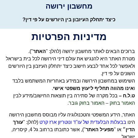
מחשבון ירושה
כיצד יתחלק העיזבון בין היורשים על פי דין?
מדיניות הפרטיות
ברוכים הבאים
לאתר מחשבון ירושה
(להלן: "
האתר
").
מטרת האתר היא להנגיש את עולם דיני הירושה לכל בית בישראל
ולאפשר לכל אחד לבצע חישוב כיצד יתחלק העיזבון בין היורשים
השונים על פי דין
.
השימוש במחשבון הירושה ובמידע באחריות המשתמש בלבד
ו
אינו מהווה תחליף ליעוץ משפטי אישי
.
ט.ל.ח –
בכל מקרה של סתירה בין תוצאות החישוב/מידע לבין
האמור בחוק – האמור בחוק גובר
.
האתר, הידע המשפטי והטכנולוגיה עליו מבוסס מחשבון הירושה
הינו
בבעלות הבלעדית של עו"ד ונוטריון ארז קרט
(להלן: "
עורך
הדין
״ או "
מפעיל האתר
"), אשר כתובתו ברחוב גל 4, קיסריה,
ישראל.