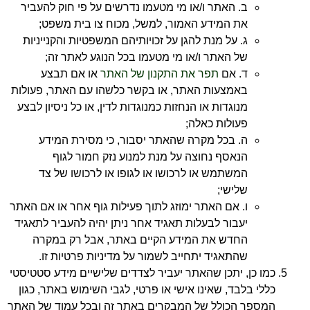
ב. האתר ו/או מי מטעמו נדרשים על פי חוק להעביר
את המידע האמור, למשל, מכוח צו בית משפט;
ג. על מנת להגן על זכויותיהם המשפטיות והקנייניות
של האתר ו/או מי מטעמו בכל הנוגע לאתר זה;
ד. אם
תפר את התקנון של האתר
או אם תבצע
באמצעות האתר, או בקשר כלשהו עם האתר, פעולות
מנוגדות או הנחזות כמנוגדות לדין, או כל ניסיון לבצע
פעולות כאלה;
ה. בכל מקרה שהאתר יסבור, כי מסירת המידע
הנאסף נחוצה על מנת למנוע נזק חמור לגוף
המשתמש או לרכושו או לגופו או לרכושו של צד
שלישי;
ו. אם האתר ימוזג לתוך פעילות גוף אחר או אם האתר
יעבור לבעלות תאגיד אחר ניתן יהיה להעביר לתאגיד
החדש את המידע הקיים באתר, אבל רק במקרה
שהתאגיד יתחייב לשמור על מדיניות פרטיות זו.
כמו כן, יתכן שהאתר יעביר לצדדים שלישיים מידע סטטיסטי
כללי בלבד, שאינו אישי או פרטי, לגבי השימוש באתר, כגון
המספר הכולל של המבקרים באתר זה ובכל עמוד של האתר