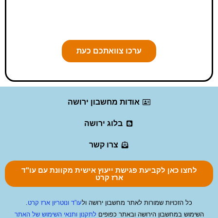
סכסוכים ומוודא שצוואתכם
תמומש על פי רצונכם בלבד
ערכו צוואתכם כעת
AI-POWERED
אודות מחשבון ירושה
בלוג ירושה
צרו קשר
לחצו כאן לקביעת פגישת ייעוץ אישית מקוונת עם עו"ד
ארז קרט
כל הזכויות שמורות לאתר מחשבון ירושה ול
עו”ד ונוטריון ארז קרט
.
השימוש במחשבון הירושה ובאתר כפופים
לתקנון ותנאי השימוש של האתר